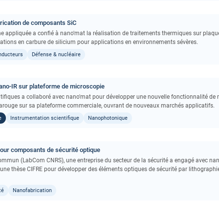
brication de composants SiC
 appliquée a confié à nano'mat la réalisation de traitements thermiques sur plaque
iations en carbure de silicium pour applications en environnements sévères.
nducteurs
Défense & nucléaire
ano-IR sur plateforme de microscopie
ntifiques a collaboré avec nano'mat pour développer une nouvelle fonctionnalité de
rarouge sur sa plateforme commerciale, ouvrant de nouveaux marchés applicatifs.
e
Instrumentation scientifique
Nanophotonique
pour composants de sécurité optique
 commun (LabCom CNRS), une entreprise du secteur de la sécurité a engagé avec na
t une thèse CIFRE pour développer des éléments optiques de sécurité par lithographi
té
Nanofabrication