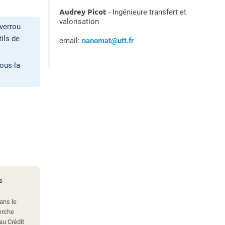
Audrey Picot
- Ingénieure transfert et
valorisation
 verrou
ils de
email:
nanomat@utt.fr
vous la
s
ans le
erche
au Crédit