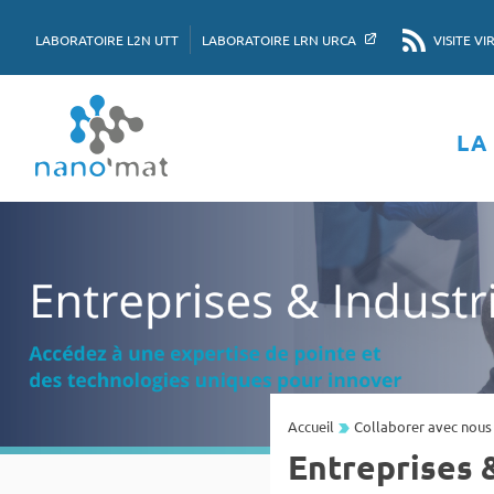
LABORATOIRE L2N UTT
LABORATOIRE LRN URCA
VISITE VI
LA
Accueil
Collaborer avec nous
Entreprises &
pements de pointe et à une exp