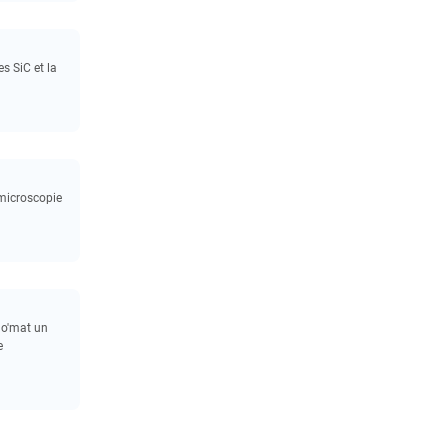
s SiC et la
 microscopie
no'mat un
e