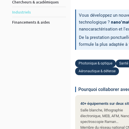
Chercheurs & académiques
Industriels
Vous développez un nouvea
nano'ma
Financements & aides
technologique ?
nanocaractérisation et l'e
De la prestation ponctuel
formule la plus adaptée à v
Photonique & optique
Santé
Aéronautique & défense
Pourquoi collaborer ave
40+ équipements sur deux si
Salle blanche, lithographie
électronique, MEB, AFM, Nano
spectroscopie Raman…
Membre du réseau national 