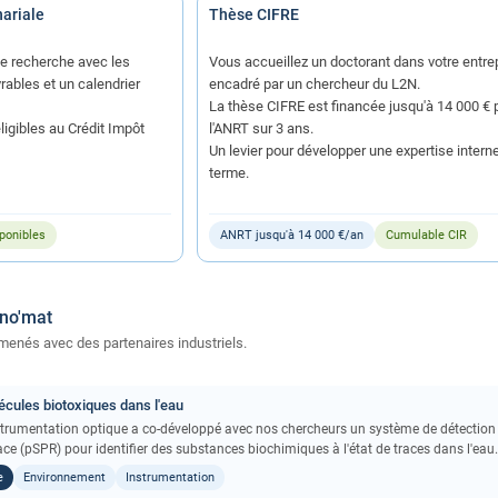
nariale
Thèse CIFRE
de recherche avec les
Vous accueillez un doctorant dans votre entrep
rables et un calendrier
encadré par un chercheur du L2N.
La thèse CIFRE est financée jusqu'à 14 000 € 
igibles au Crédit Impôt
l'ANRT sur 3 ans.
Un levier pour développer une expertise interne
terme.
ponibles
ANRT jusqu'à 14 000 €/an
Cumulable CIR
ano'mat
enés avec des partenaires industriels.
cules biotoxiques dans l'eau
nstrumentation optique a co-développé avec nos chercheurs un système de détection
e (pSPR) pour identifier des substances biochimiques à l'état de traces dans l'eau
e
Environnement
Instrumentation