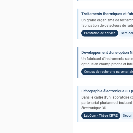
Traitements thermiques et fa
Un grand organisme de recherche
fabrication de détecteurs de rad
Prestation de service
Semico
Développement d'une option N
Un fabricant d'instruments scie
optique en champ proche et inf
Contrat de recherche partenarial
Lithographie électronique 3D 
Dans le cadre d'un laboratoire
partenariat pluriannuel incluan
électronique 3D.
LabCom · Thèse CIFRE
Sécuri