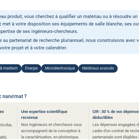
u produit, vous cherchez à qualifier un matériau ou à résoudre un
t
met à votre disposition ses équipements de salle blanche, ses out
xpertise de ses ingénieurs-chercheurs.
le au partenariat de recherche pluriannuel, nous construisons avec 
otre projet et à votre calendrier.
 & medtech
Énergie
Microélectronique
Matériaux avancés
c nano'mat ?
tes
Une expertise scientifique
CIR : 30 % de vos dépense
reconnue
déductibles
Nos ingénieurs et chercheurs vous
Les dépenses engagées d
Scribe,
accompagnent de la conception à
cadre d'un contrat de rech
la caractérisation, en photonique,
partenariale sont éligibles 
CNRS