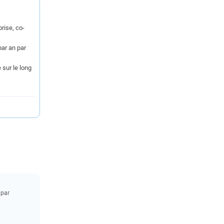
rise, co-
par an par
 sur le long
 par
.