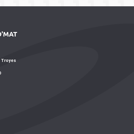
O'MAT
e Troyes
0